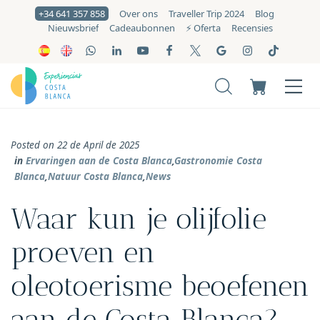
+34 641 357 858
Over ons
Traveller Trip 2024
Blog
Nieuwsbrief
Cadeaubonnen
⚡️ Oferta
Recensies
Posted on 22 de April de 2025
in
Ervaringen aan de Costa Blanca
,
Gastronomie Costa
Blanca
,
Natuur Costa Blanca
,
News
Waar kun je olijfolie
proeven en
oleotoerisme beoefenen
aan de Costa Blanca?