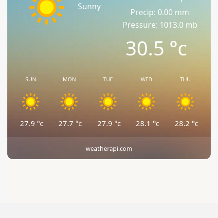
Sunny
Precip: 0.00 mm
Pressure: 1013.0 mb
30.5
°c
SUN
MON
TUE
WED
THU
27.9
°c
27.7
°c
27.9
°c
28.1
°c
28.2
°c
weatherapi.com