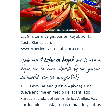
Las 9 rutas más guapas en Kayak por la
Costa Blanca con:
www.experienciascostablanca.com
Aquí van
9 rutas en kayak
que te van a
dejar con la boca abierta (y con ganas
de repetir con los amigos😜):
1. 🧙‍♂️
Cova Tallada (Dénia – Jávea).
Una
cueva enorme en medio del acantilado.
Parece sacada del Señor de los Anillos. Vas
bordeando la costa, llegas remando y entras