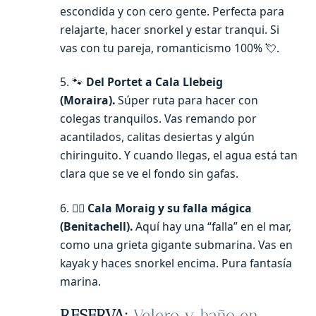
escondida y con cero gente. Perfecta para
relajarte, hacer snorkel y estar tranqui. Si
vas con tu pareja, romanticismo 100% 💘.
5. 🐾
Del Portet a Cala Llebeig
(Moraira).
Súper ruta para hacer con
colegas tranquilos. Vas remando por
acantilados, calitas desiertas y algún
chiringuito. Y cuando llegas, el agua está tan
clara que se ve el fondo sin gafas.
6. 🧜‍♂️
Cala Moraig y su falla mágica
(Benitachell).
Aquí hay una “falla” en el mar,
como una grieta gigante submarina. Vas en
kayak y haces snorkel encima. Pura fantasía
marina.
RESERVA:
Velero y baño en