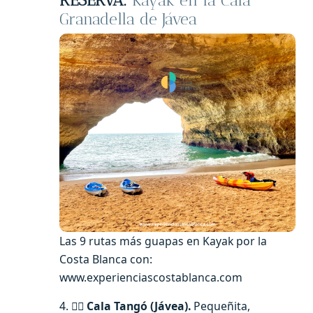
RESERVA:
Kayak en la Cala
Granadella de Jávea
Las 9 rutas más guapas en Kayak por la
Costa Blanca con:
www.experienciascostablanca.com
4. 🧜‍♀️
Cala Tangó (Jávea).
Pequeñita,