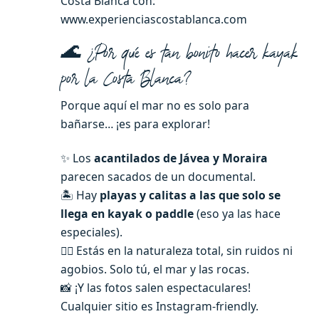
Costa Blanca con:
www.experienciascostablanca.com
🌊 ¿Por qué es tan bonito hacer kayak
por la Costa Blanca?
Porque aquí el mar no es solo para
bañarse… ¡es para explorar!
✨ Los
acantilados de Jávea y Moraira
parecen sacados de un documental.
🏝️ Hay
playas y calitas a las que solo se
llega en kayak o paddle
(eso ya las hace
especiales).
🧘‍♀️ Estás en la naturaleza total, sin ruidos ni
agobios. Solo tú, el mar y las rocas.
📸 ¡Y las fotos salen espectaculares!
Cualquier sitio es Instagram-friendly.