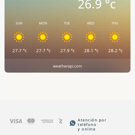
26.9
°c
SUN
MON
TUE
WED
THU
27.7
°c
27.7
°c
27.9
°c
28.1
°c
28.2
°c
weatherapi.com
Atención por
teléfono
y online