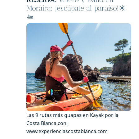
Moraira: ¡escápate al paraíso!☀️
🚤
Las 9 rutas más guapas en Kayak por la
Costa Blanca con:
www.experienciascostablanca.com