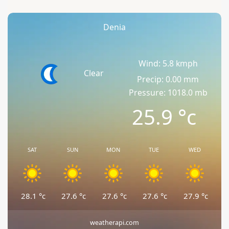
Denia
Wind: 5.8 kmph
Clear
Precip: 0.00 mm
Pressure: 1018.0 mb
25.9
°c
SAT
SUN
MON
TUE
WED
28.1
°c
27.6
°c
27.6
°c
27.6
°c
27.9
°c
weatherapi.com