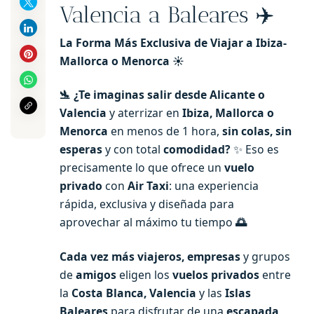
Valencia a Baleares ✈️
La Forma Más Exclusiva de Viajar a Ibiza-
Mallorca o Menorca ☀️
🛬 ¿Te imaginas salir desde Alicante o
Valencia
y aterrizar en
Ibiza, Mallorca o
Menorca
en menos de 1 hora,
sin colas, sin
esperas
y con total
comodidad?
✨ Eso es
precisamente lo que ofrece un
vuelo
privado
con
Air Taxi
: una experiencia
rápida, exclusiva y diseñada para
aprovechar al máximo tu tiempo
🌅
Cada vez más viajeros, empresas
y grupos
de
amigos
eligen los
vuelos privados
entre
la
Costa Blanca, Valencia
y las
Islas
Baleares
para disfrutar de una
escapada