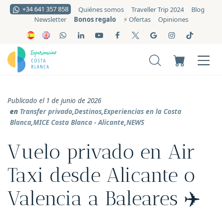
+34 641 357 858
Quiénes somos
Traveller Trip 2024
Blog
Bonos regalo
Newsletter
⚡️ Ofertas
Opiniones
Publicado el 1 de junio de 2026
en
Transfer privado
,
Destinos
,
Experiencias en la Costa
Blanca
,
MICE Costa Blanca - Alicante
,
NEWS
Vuelo privado en Air
Taxi desde Alicante o
Valencia a Baleares ✈️