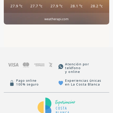
27.9
°c
27.7
°c
27.9
°c
28.1
°c
28.2
°c
weatherapi.com
Atención por
teléfono
y online
Experiencias únicas
Pago online
en La Costa Blanca
100% seguro