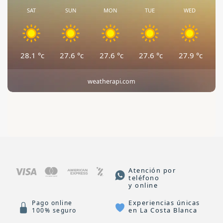
SAT
SUN
MON
TUE
WED
28.1
°c
27.6
°c
27.6
°c
27.6
°c
27.9
°c
weatherapi.com
Atención por
teléfono
y online
Experiencias únicas
Pago online
en La Costa Blanca
100% seguro