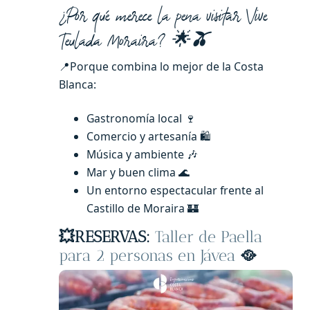
¿Por qué merece la pena visitar Vive
Teulada Moraira? 🌟
🫒
📍Porque combina lo mejor de la Costa
Blanca:
Gastronomía local 🍷
Comercio y artesanía 🛍️
Música y ambiente 🎶
Mar y buen clima 🌊
Un entorno espectacular frente al
Castillo de Moraira 🏰
💥RESERVAS:
Taller de Paella
para 2 personas en Jávea
🥘