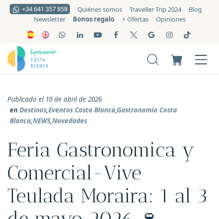
+34 641 357 858
Quiénes somos
Traveller Trip 2024
Blog
Bonos regalo
Newsletter
⚡️ Ofertas
Opiniones
Publicado el 10 de abril de 2026
en
Destinos
,
Eventos Costa Blanca
,
Gastronomía Costa
Blanca
,
NEWS
,
Novedades
Feria Gastronomica y
Comercial-Vive
Teulada Moraira: 1 al 3
de mayo 2026 🍷