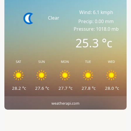
Wind: 6.1 kmph
Clear
Precip: 0.00 mm
Pressure: 1018.0 mb
25.3
°c
SAT
SUN
MON
TUE
WED
28.2
°c
27.6
°c
27.7
°c
27.8
°c
28.0
°c
weatherapi.com