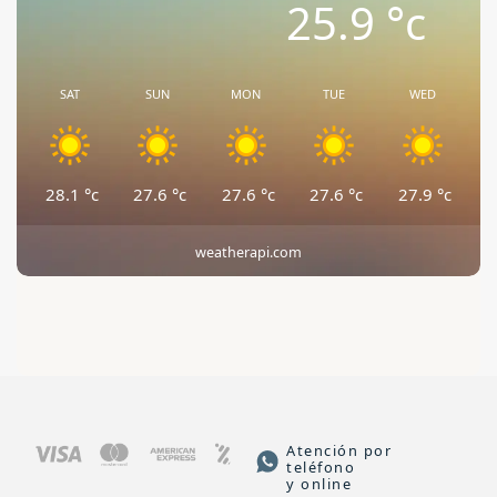
25.9
°c
SAT
SUN
MON
TUE
WED
28.1
°c
27.6
°c
27.6
°c
27.6
°c
27.9
°c
weatherapi.com
Atención por
teléfono
y online