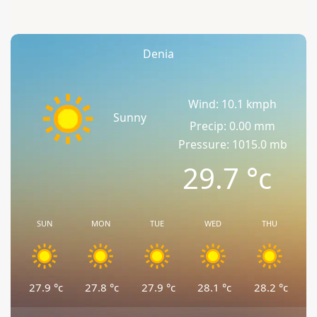
Denia
Wind: 10.1 kmph
Sunny
Precip: 0.00 mm
Pressure: 1015.0 mb
29.7
°c
SUN
MON
TUE
WED
THU
27.9
°c
27.8
°c
27.9
°c
28.1
°c
28.2
°c