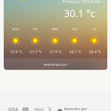
Pressure: 1015.0 mb
30.1
°c
MON
TUE
WED
THU
FRI
27.6
°c
27.7
°c
27.9
°c
28.1
°c
28.4
°c
weatherapi.com
Atención por