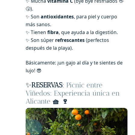
✨ Mucha
vitamina C
(bye bye resfriados 👋
🤧).
✨ Son
antioxidantes
, para piel y cuerpo
más sanos.
✨ Tienen
fibra
, que ayuda a la digestión.
✨ Son súper
refrescantes
(perfectos
después de la playa).
Básicamente: ¡un gajo al día y te sientes de
lujo! 😎
✨
RESERVAS
:
Picnic entre
Viñedos: Experiencia única en
Alicante
🧺
🍷