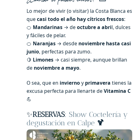
Lo mejor de vivir (o visitar) la Costa Blanca es
que
casi todo el año hay cítricos frescos
:
🍊
Mandarinas
→ de
octubre a abri
l, dulces
y fáciles de pelar.
🍊
Naranjas
→ desde
noviembre hasta casi
junio
, perfectas para zumo.
🍋
Limones
→ casi siempre, aunque brillan
de
noviembre a mayo
.
O sea, que en
invierno
y
primavera
tienes la
excusa perfecta para llenarte de
Vitamina C
💪
✨
RESERVAS
:
Show Coctelería y
degustación en Calpe
🍹