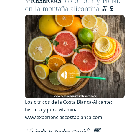
✨
RESERVAS
:
Oleo Tour y PICNIC
en la montaña alicantina
🫒🍷
Los cítricos de la Costa Blanca-Alicante:
historia y pura vitamina –
www.experienciascostablanca.com
¿Cuándo se pueden comer? 📅