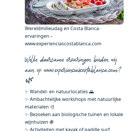
Wereldmilieudag en Costa Blanca-
ervaringen –
www.experienciascostablanca.com
Welke duurzame ervaringen bieden wij
aan op www.experienciascostablanca.com?
🌿
✨ Wandel- en natuurlocaties 🌄
✨ Ambachtelijke workshops met natuurlijke
materialen 🎨
✨ Bezoeken aan biologische tuinen en lokale
wijnhuizen 🍇
✨ Activiteiten met kayak of paddle surf