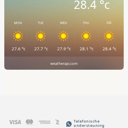
28.4
°c
MON
TUE
WED
THU
FRI
27.6
°c
27.7
°c
27.9
°c
28.1
°c
28.4
°c
weatherapi.com
Telefonische
ondersteuning