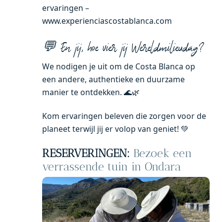
ervaringen –
www.experienciascostablanca.com
💬 En jij, hoe vier jij Wereldmilieudag?
We nodigen je uit om de Costa Blanca op
een andere, authentieke en duurzame
manier te ontdekken. 🌊🌿
Kom ervaringen beleven die zorgen voor de
planeet terwijl jij er volop van geniet! 💚
RESERVERINGEN:
Bezoek een
verrassende tuin in Ondara