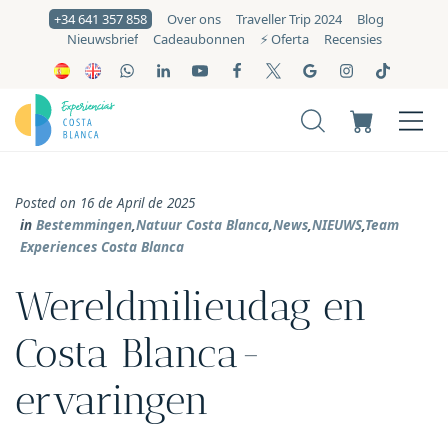
+34 641 357 858
Over ons
Traveller Trip 2024
Blog
Nieuwsbrief
Cadeaubonnen
⚡️ Oferta
Recensies
Posted on 16 de April de 2025
in
Bestemmingen
,
Natuur Costa Blanca
,
News
,
NIEUWS
,
Team
Experiences Costa Blanca
Wereldmilieudag en
Costa Blanca-
ervaringen