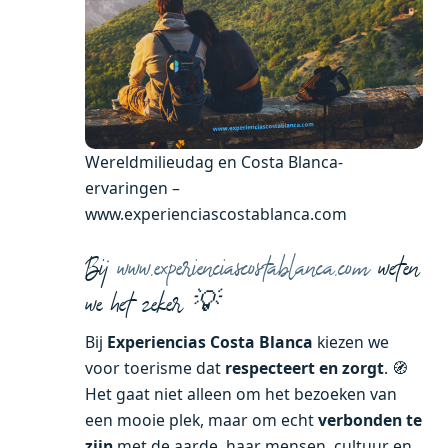
Wereldmilieudag en Costa Blanca-
ervaringen –
www.experienciascostablanca.com
Bij
www.experienciascostablanca.com
weten
we het zeker 💡
Bij
Experiencias Costa Blanca
kiezen we
voor toerisme dat
respecteert en zorgt
. 🧭
Het gaat niet alleen om het bezoeken van
een mooie plek, maar om echt
verbonden te
zijn
met de aarde, haar mensen, cultuur en