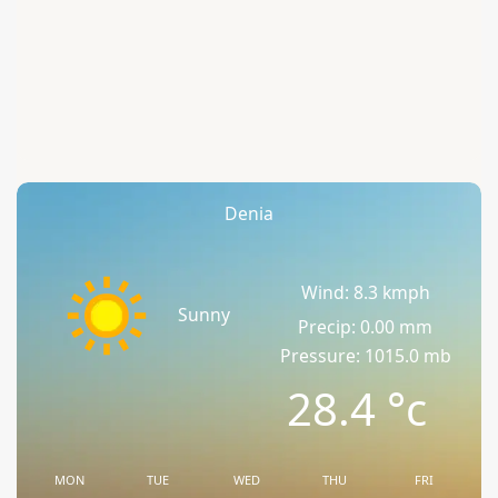
Denia
Wind: 8.3 kmph
Sunny
Precip: 0.00 mm
Pressure: 1015.0 mb
28.4
°c
MON
TUE
WED
THU
FRI