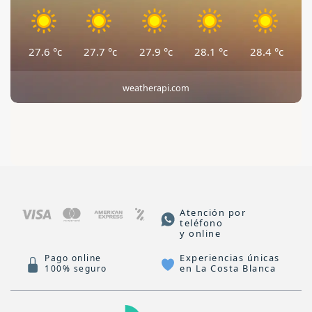
27.6
°c
27.7
°c
27.9
°c
28.1
°c
28.4
°c
weatherapi.com
Atención por
teléfono
y online
Experiencias únicas
Pago online
en La Costa Blanca
100% seguro