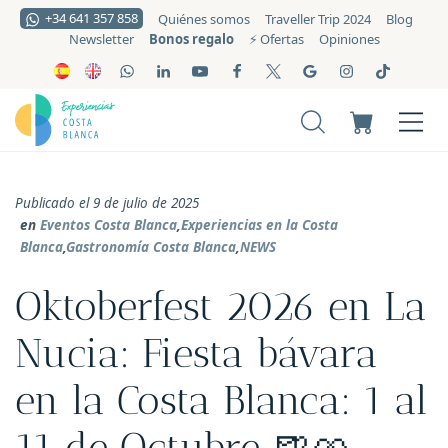
+34 641 357 858
Quiénes somos
Traveller Trip 2024
Blog
Bonos regalo
Newsletter
⚡️ Ofertas
Opiniones
Publicado el 9 de julio de 2025
en
Eventos Costa Blanca
,
Experiencias en la Costa
Blanca
,
Gastronomía Costa Blanca
,
NEWS
Oktoberfest 2026 en La
Nucia: Fiesta bávara
en la Costa Blanca: 1 al
11 de Octubre 🍺🥨