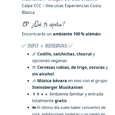
Calpe CCC – Vive unas Experiencias Costa
Blanca
🍺 ¿Qué te espera?
Encontrarás un
ambiente 100 % alemán
✅
INFO + RESERVAS
✅
🍖
Codillo, salchichas, chucrut
y
opciones veganas
🍺
Cervezas rubias, de trigo, oscuras
y
sin alcohol
🎶
Música bávara
en vivo con el grupo
Steinsberger Musikanten
👨‍👩‍👧‍👦 Ambiente familiar y entrada
totalmente
gratis
🏍️ El último día suele haber conciertos de
rock, exhibiciones moteras y un paseo en