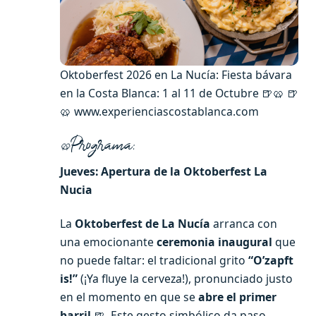
Oktoberfest 2026 en La Nucía: Fiesta bávara
en la Costa Blanca: 1 al 11 de Octubre 🍺🥨 🍺
🥨 www.experienciascostablanca.com
Programa:
🥨
Jueves: Apertura de la Oktoberfest La
Nucia
La
Oktoberfest de La Nucía
arranca con
una emocionante
ceremonia inaugural
que
no puede faltar: el tradicional grito
“O’zapft
is!”
(¡Ya fluye la cerveza!), pronunciado justo
en el momento en que se
abre el primer
barril
🍺. Este gesto simbólico da paso