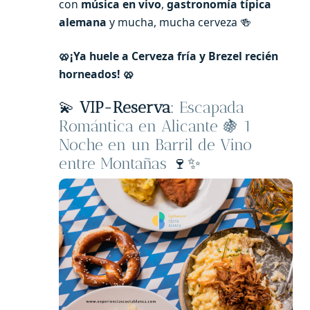
con
música en vivo
,
gastronomía típica
alemana
y mucha, mucha cerveza 🍻
🥨¡Ya huele a Cerveza fría y Brezel recién
horneados! 🥨
💫
VIP-Reserva
:
Escapada
Romántica en Alicante 🍇 1
Noche en un Barril de Vino
entre Montañas
🍷✨