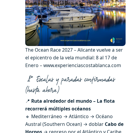
The Ocean Race 2027 – Alicante vuelve a ser
el epicentro de la vela mundial: 8 al 17 de
Enero – www.experienciascostablanca.com
🚩 Escalas y paradas confirmadas
(hasta ahora)
📍
Ruta alrededor del mundo –
La flota
recorrerá múltiples océanos
🔹 Mediterráneo → Atlántico → Océano
Austral (Southern Ocean) → doblar
Cabo de
Hornos
→ regreso por el Atlántico y Caribe