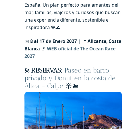
España. Un plan perfecto para amantes del
mar, familias, viajeros y curiosos que buscan
una experiencia diferente, sostenible e
inspiradora 💙🌊
📅
8 al 17 d
e
Enero 2027
| 📍
Alicante, Costa
Blanca
🚩
WEB oficial de The Ocean Race
2027
💫
RESERVAS
:
Paseo en barco
privado y Donut en la costa de
Altea – Calpe
☀️🚤