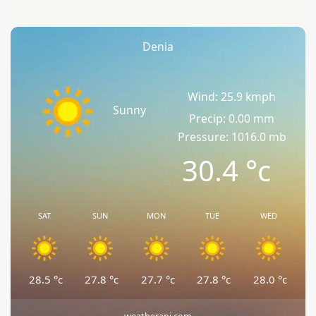
Denia
Wind: 25.9 kmph
Sunny
Precip: 0.00 mm
Pressure: 1016.0 mb
30.4
°c
SAT
SUN
MON
TUE
WED
28.5
°c
27.8
°c
27.7
°c
27.8
°c
28.0
°c