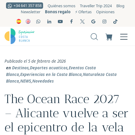
+34 641 357 858
Quiénes somos
Traveller Trip 2024
Blog
Bonos regalo
Newsletter
⚡️ Ofertas
Opiniones
Publicado el 5 de febrero de 2026
en
Destinos
,
Deportes acuaticos
,
Eventos Costa
Blanca
,
Experiencias en la Costa Blanca
,
Naturaleza Costa
Blanca
,
NEWS
,
Novedades
The Ocean Race 2027
– Alicante vuelve a ser
el epicentro de la vela