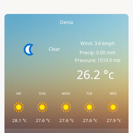
Denia
Wind: 3.6 kmph
Clear
Precip: 0.00 mm
Pressure: 1019.0 mb
26.2
°c
SAT
SUN
MON
TUE
WED
28.1
°c
27.6
°c
27.6
°c
27.6
°c
27.9
°c