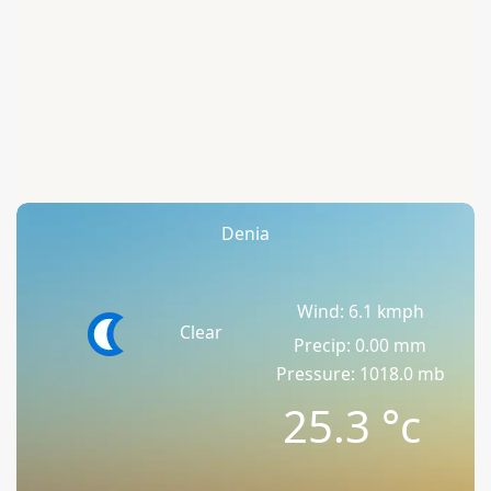
Denia
Wind: 6.1 kmph
Clear
Precip: 0.00 mm
Pressure: 1018.0 mb
25.3
°c