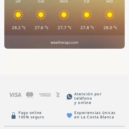
SAT
SUN
MON
TUE
WED
28.2
°c
27.6
°c
27.7
°c
27.8
°c
28.0
°c
weatherapi.com
Atención por
teléfono
y online
Experiencias únicas
Pago online
en La Costa Blanca
100% seguro