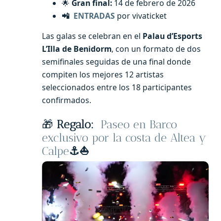
🌟
Gran final:
14 de febrero de 2026
📲
ENTRADAS
por vivaticket
Las galas se celebran en el
Palau d’Esports
L’Illa de Benidorm
, con un formato de dos
semifinales seguidas de una final donde
compiten los mejores 12 artistas
seleccionados entre los 18 participantes
confirmados.
🎁
Regalo
:
Paseo en Barco
exclusivo por la costa de Altea y
Calpe
⚓️⛵️