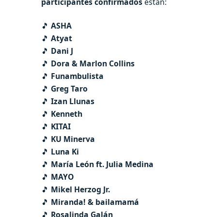
participantes confirmados
están:
🎵
ASHA
🎵
Atyat
🎵
Dani J
🎵
Dora & Marlon Collins
🎵
Funambulista
🎵
Greg Taro
🎵
Izan Llunas
🎵
Kenneth
🎵
KITAI
🎵
KU Minerva
🎵
Luna Ki
🎵
María León ft. Julia Medina
🎵
MAYO
🎵
Mikel Herzog Jr.
🎵
Miranda! & bailamamá
🎵
Rosalinda Galán