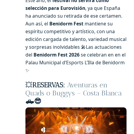
Este año, el
festival no servirá como
selección para Eurovisión
, ya que España
ha anunciado su retirada de ese certamen.
Aun así, el
Benidorm Fest
mantiene su
espíritu competitivo y artístico, con una
edición cargada de talento, variedad musical
y sorpresas inolvidables 🎤Las actuaciones
del
Benidorm Fest 2026
se celebran en en el
Palau Municipal d’Esports L’Illa de Benidorm
✨
💥
RESERVAS:
Aventuras en
Quads o Buggys – Costa Blanca
🛻😎