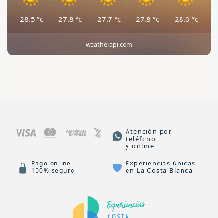
28.5
°c
27.8
°c
27.7
°c
27.8
°c
28.0
°c
weatherapi.com
Atención por
teléfono
y online
Experiencias únicas
Pago online
en La Costa Blanca
100% seguro