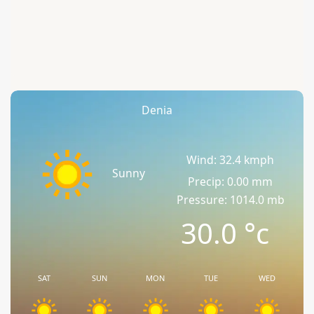
Denia
Wind: 32.4 kmph
Sunny
Precip: 0.00 mm
Pressure: 1014.0 mb
30.0
°c
SAT
SUN
MON
TUE
WED