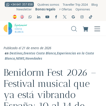
+34 641 357 858
Quiénes somos
Traveller Trip 2024
Blog
Bonos regalo
Newsletter
⚡️ Ofertas
Opiniones
Publicado el 21 de enero de 2026
en
Destinos
,
Eventos Costa Blanca
,
Experiencias en la Costa
Blanca
,
NEWS
,
Novedades
Benidorm Fest 2026 –
Festival musical que
ya está vibrando
España: 10 al 14 de