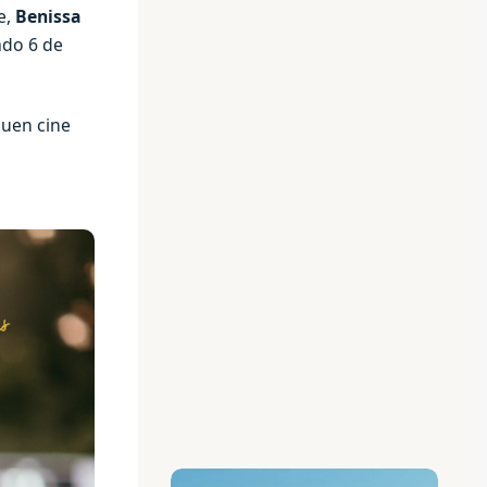
e,
Benissa
bado 6 de
buen cine