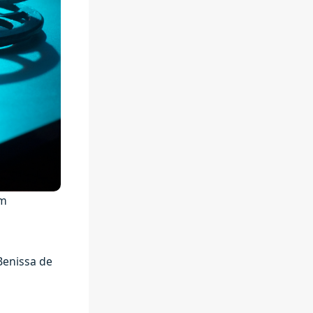
om
Benissa de