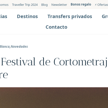
Bonos regalo
somos
Traveller Trip 2024
Blog
Newsletter
⚡️ Ofertas
ias
Destinos
Transfers privados
Gr
Contacto
Blanca
,
Novedades
Festival de Cortometraj
re