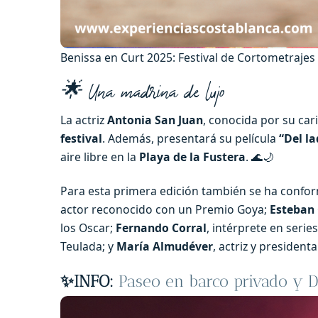
Benissa en Curt 2025: Festival de Cortometraje
🌟 Una madrina de lujo
La actriz
Antonia San Juan
, conocida por su cari
festival
. Además, presentará su película
“Del l
aire libre en la
Playa de la Fustera
. 🌊🌙
Para esta primera edición también se ha confo
actor reconocido con un Premio Goya;
Esteban
los Oscar;
Fernando Corral
, intérprete en seri
Teulada; y
María Almudéver
, actriz y president
✨INFO:
Paseo en barco privado y D