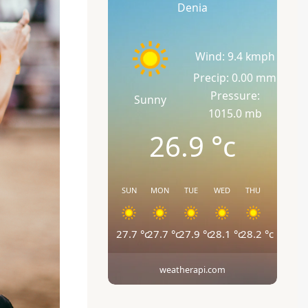
Denia
Wind: 9.4 kmph
Precip: 0.00 mm
Pressure:
Sunny
1015.0 mb
26.9
°c
SUN
MON
TUE
WED
THU
27.7
°c
27.7
°c
27.9
°c
28.1
°c
28.2
°c
weatherapi.com