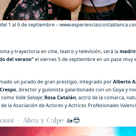
s del 1 al 6 de septiembre – www.experienciascostablanca.c
sma y trayectoria en cine, teatro y televisión, será la
madrin
ado del verano”
el viernes 5 de septiembre en un pase muy e
rmado un jurado de gran prestigio, integrado por
Alberto
 Crespo
, director y guionista galardonado con un Goya y n
es como
Valle Salvaje
;
Rosa Catalán
, actriz de la comarca, nat
a de la Asociación de Actores y Actrices Profesionales Valenc
onut – Altea y Calpe
🚤😎