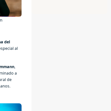
om
a del
special al
 Ammann
,
ominado a
ural de
ianos.