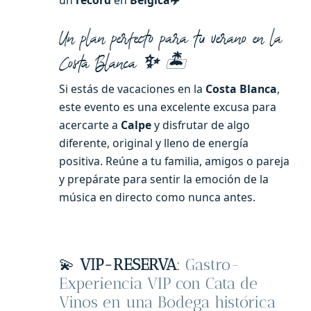
un
récord
en
Bélgica
✈️
Un plan perfecto para tu verano en la
Costa Blanca
✨
🏝️
Si estás de vacaciones en la
Costa Blanca
,
este evento es una excelente excusa para
acercarte a
Calpe
y disfrutar de algo
diferente, original y lleno de energía
positiva. Reúne a tu familia, amigos o pareja
y prepárate para sentir la emoción de la
música en directo como nunca antes.
💫
VIP-RESERVA
:
Gastro-
Experiencia VIP con Cata de
Vinos en una Bodega histórica