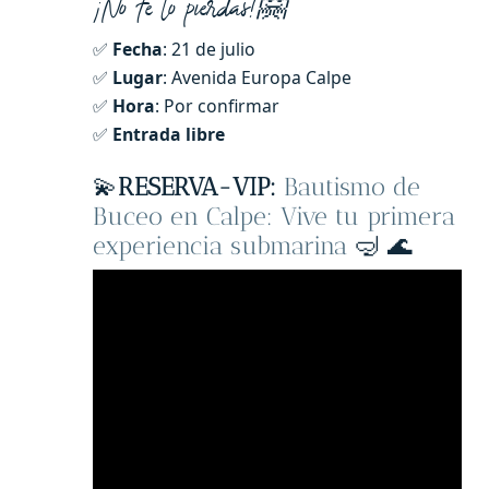
¡No te lo pierdas!🤗
✅
Fecha
: 21 de julio
✅
Lugar
: Avenida Europa Calpe
✅
Hora
: Por confirmar
✅
Entrada libre
💫
RESERVA-VIP:
Bautismo de
Buceo en Calpe: Vive tu primera
experiencia submarina
🤿 🌊