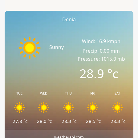
Denia
Wind: 16.9 kmph
Sunny
Precip: 0.00 mm
Pressure: 1015.0 mb
28.9
°c
TUE
WED
THU
FRI
SAT
27.8
°c
28.0
°c
28.3
°c
28.5
°c
28.3
°c
weatherapi.com