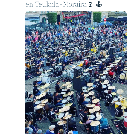
en Teulada-Moraira
🍷 🍝