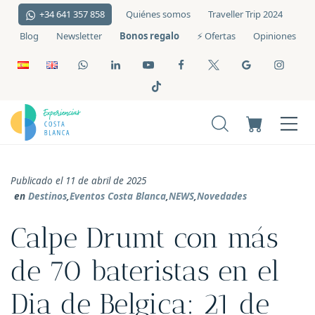
+34 641 357 858
Quiénes somos
Traveller Trip 2024
Bonos regalo
Blog
Newsletter
⚡️ Ofertas
Opiniones
Publicado el 11 de abril de 2025
en
Destinos
,
Eventos Costa Blanca
,
NEWS
,
Novedades
Calpe Drumt con más
de 70 bateristas en el
Dia de Belgica: 21 de