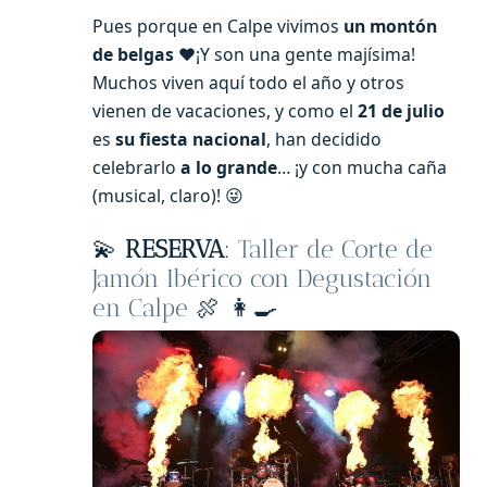
Pues porque en Calpe vivimos
un montón
de belgas
❤️¡Y son una gente majísima!
Muchos viven aquí todo el año y otros
vienen de vacaciones, y como el
21 de julio
es
su fiesta nacional
, han decidido
celebrarlo
a lo grande
… ¡y con mucha caña
(musical, claro)! 😜
💫
RESERVA
:
Taller de Corte de
Jamón Ibérico con Degustación
en Calpe
🍖 👩‍🍳