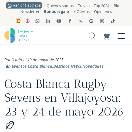
+34 641 357 858
Quiénes somos
Traveller Trip 2024
Blog
Bonos regalo
Newsletter
⚡️ Ofertas
Opiniones
Publicado el 19 de mayo de 2025
en
Eventos Costa Blanca
,
Destinos
,
NEWS
,
Novedades
Costa Blanca Rugby
Sevens en Villajoyosa:
23 y 24 de mayo 2026
🏉