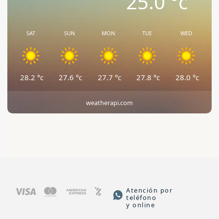
25.0
°c
SAT
SUN
MON
TUE
WED
28.2
°c
27.6
°c
27.7
°c
27.8
°c
28.0
°c
weatherapi.com
Atención por
teléfono
y online