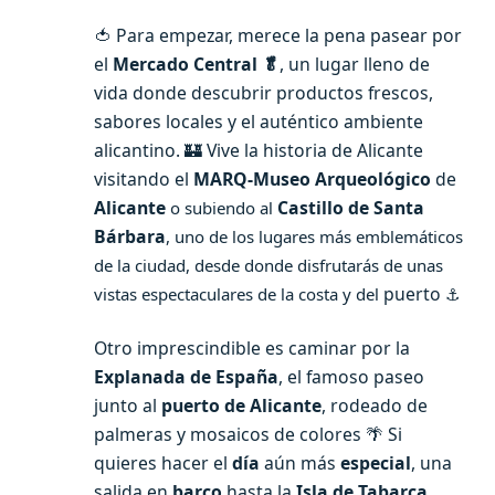
🍅 Para empezar, merece la pena pasear por
el
Mercado Central 🥬
, un lugar lleno de
vida donde descubrir productos frescos,
sabores locales y el auténtico ambiente
alicantino. 🏰 Vive la historia de Alicante
visitando el
MARQ-
Museo Arqueológico
de
Alicante
Castillo de Santa
o subiendo al
Bárbara
, uno de los lugares más emblemáticos
de la ciudad, desde donde disfrutarás de unas
puerto
vistas espectaculares de la costa y del
⚓️
Otro imprescindible es caminar por la
Explanada de España
, el famoso paseo
junto al
puerto de Alicante
, rodeado de
palmeras y mosaicos de colores 🌴 Si
quieres hacer el
día
aún más
especial
, una
salida en
barco
hasta la
Isla de Tabarca
,