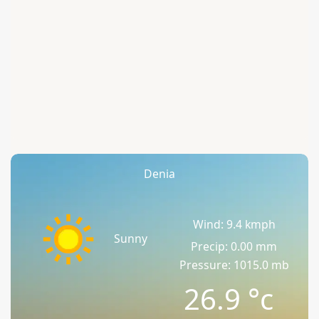
Denia
Wind: 9.4 kmph
Sunny
Precip: 0.00 mm
Pressure: 1015.0 mb
26.9
°c