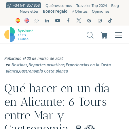
+34 641 357 858
Quiénes somos
Traveller Trip 2024
Blog
Bonos regalo
Newsletter
⚡️ Ofertas
Opiniones
Publicado el 20 de marzo de 2026
en
Destinos
,
Deportes acuaticos
,
Experiencias en la Costa
Blanca
,
Gastronomía Costa Blanca
Qué hacer en un día
en Alicante: 6 Tours
entre Mar y
Gastronomia 🍷🥘