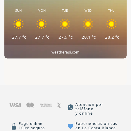
SUN
MON
TUE
WED
THU
27.7
°c
27.7
°c
27.9
°c
28.1
°c
28.2
°c
weatherapi.com
Atención por
teléfono
y online
Experiencias únicas
Pago online
en La Costa Blanca
100% seguro