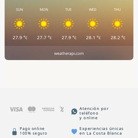
SUN
MON
TUE
WED
THU
27.9
°c
27.7
°c
27.9
°c
28.1
°c
28.2
°c
weatherapi.com
Atención por
teléfono
y online
Experiencias únicas
Pago online
en La Costa Blanca
100% seguro