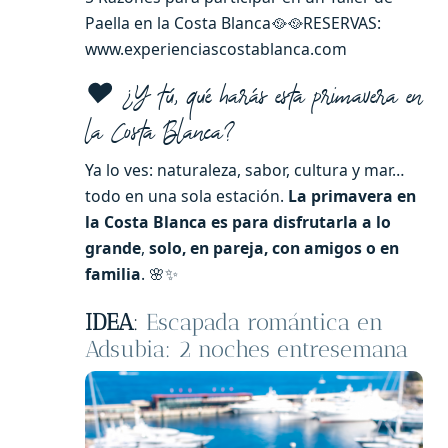
Paella en la Costa Blanca🥘🥘RESERVAS:
www.experienciascostablanca.com
❤️ ¿Y tú, qué harás esta primavera en
la Costa Blanca?
Ya lo ves: naturaleza, sabor, cultura y mar…
todo en una sola estación.
La primavera en
la Costa Blanca es para disfrutarla a lo
grande
,
solo, en pareja, con amigos o en
familia
. 🌸✨
IDEA
:
Escapada romántica en
Adsubia: 2 noches entresemana