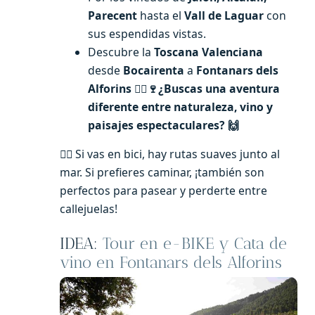
Parecent
hasta el
Vall de Laguar
con
sus espendidas vistas.
Descubre la
Toscana Valenciana
desde
Bocairenta
a
Fontanars dels
Alforins
🚴‍♂️🍷
¿Buscas una aventura
diferente entre naturaleza, vino y
paisajes espectaculares?
🙌
🚴‍♀️ Si vas en bici, hay rutas suaves junto al
mar. Si prefieres caminar, ¡también son
perfectos para pasear y perderte entre
callejuelas!
IDEA:
Tour en e-BIKE y Cata de
vino en Fontanars dels Alforins