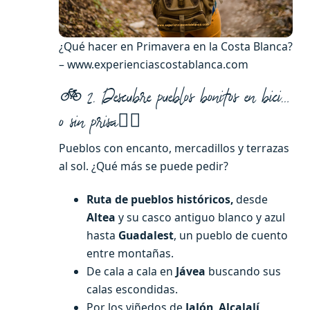
¿Qué hacer en Primavera en la Costa Blanca?
– www.experienciascostablanca.com
🚲 2. Descubre pueblos bonitos en bici…
o sin prisa🚴‍♀️
Pueblos con encanto, mercadillos y terrazas
al sol. ¿Qué más se puede pedir?
Ruta de pueblos históricos,
desde
Altea
y su casco antiguo blanco y azul
hasta
Guadalest
, un pueblo de cuento
entre montañas.
De cala a cala en
Jávea
buscando sus
calas escondidas.
Por los viñedos de
Jalón, Alcalalí,