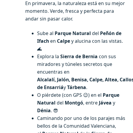
En primavera, la naturaleza está en su mejor
momento. Verde, fresca y perfecta para
andar sin pasar calor.
Sube al
Parque Natural
del
Peñón de
Ifach
en
Calpe
y alucina con las vistas.
🌊
Explora la
Sierra de Bernia
con sus
miradores y túneles secretos que
encuentras en
Alcalalí, Jalón, Benisa, Calpe, Altea, Callo
de Ensarriá
y
Tárbena
.
O piérdete (con GPS 😉) en el
Parque
Natural
del
Montgó
, entre
Jávea
y
Dénia
. 😎
Caminando por uno de los parajes más
bellos de la Comunidad Valenciana,