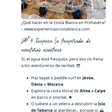
¿Qué hacer en la Costa Blanca en Primavera?
– www.experienciascostablanca.com
🛶 4. Empieza la temporada de
aventuras acuáticas
Sí, el agua está fresquita, pero eso no frena
a los aventureros de verdad. 😎
Haz kayak o paddle surf en
Jávea,
Dénia
o
Moraira
.
Explora la costa litoral de
Altea
a
Calpe
en barco o snorkel. 🐠
O súbete a un velero a descubrir la
Isla
de Tabarca
al atardecer… porque sí. 🌅