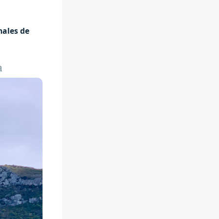
nales de
a