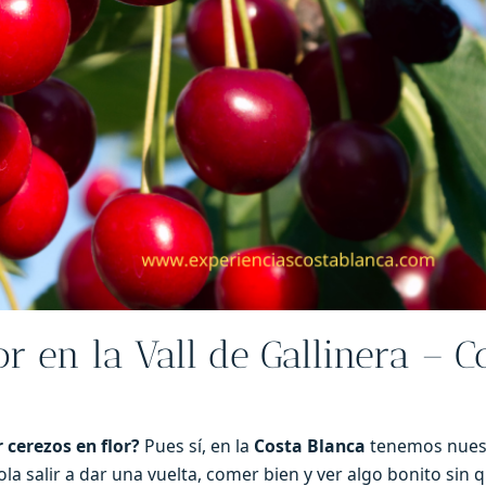
or en la Vall de Gallinera – C
r cerezos en flor?
Pues sí, en la
Costa Blanca
tenemos nues
mola salir a dar una vuelta, comer bien y ver algo bonito sin 