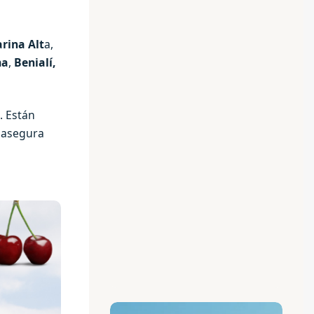
rina Alt
a,
ma
,
Benialí,
. Están
e asegura