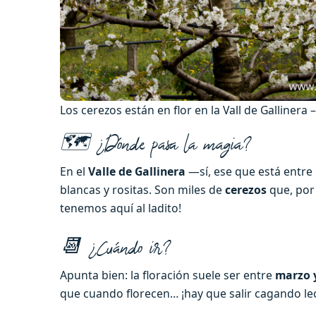
Los cerezos están en flor en la Vall de Galline
🗺️ ¿Dónde pasa la magia?
En el
Valle de Gallinera
—sí, ese que está entre
blancas y rositas. Son miles de
cerezos
que, por 
tenemos aquí al ladito!
📆 ¿Cuándo ir?
Apunta bien: la floración suele ser entre
marzo y
que cuando florecen… ¡hay que salir cagando leche