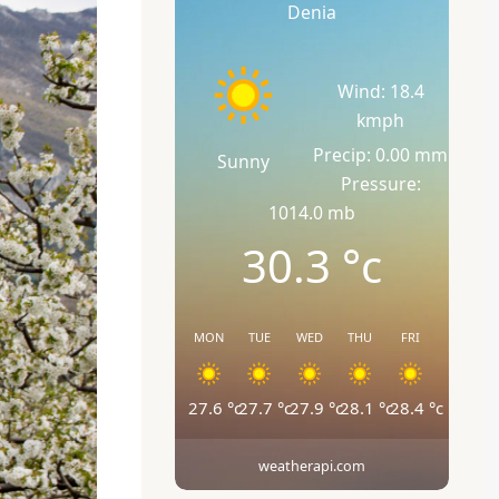
Denia
Wind: 18.4
kmph
Precip: 0.00 mm
Sunny
Pressure:
1014.0 mb
30.3
°c
MON
TUE
WED
THU
FRI
27.6
°c
27.7
°c
27.9
°c
28.1
°c
28.4
°c
weatherapi.com