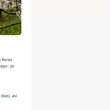
 flores
jor: ¡lo
días), así