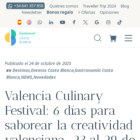
+34 641 357 858
Quiénes somos
Traveller Trip 2024
Blog
Bonos regalo
Newsletter
⚡️ Ofertas
Opiniones
Publicado el 24 de octubre de 2025
en
Destinos
,
Eventos Costa Blanca
,
Gastronomía Costa
Blanca
,
NEWS
,
Novedades
Valencia Culinary
Festival: 6 días para
saborear la creatividad
valenciana-23 al 29 de