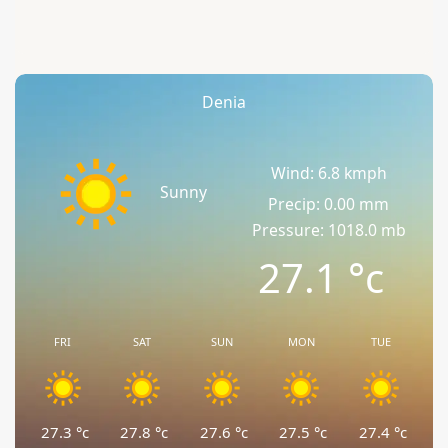
Denia
Wind: 6.8 kmph
Sunny
Precip: 0.00 mm
Pressure: 1018.0 mb
27.1
°c
FRI
SAT
SUN
MON
TUE
27.3
°c
27.8
°c
27.6
°c
27.5
°c
27.4
°c