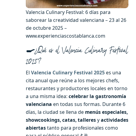
Valencia Culinary Festival: 6 días para
saborear la creatividad valenciana – 23 al 26
de octubre 2025 –
www.experienciascostablanca.com
🍳
¿Qué es el Valencia Culinary Festival
2025?
El
Valencia Culinary Festival 2025
es una
cita anual que reúne a los mejores chefs,
restaurantes y productores locales en torno
a una misma idea:
celebrar la gastronomía
valenciana
en todas sus formas. Durante 6
días, la ciudad se llena de
menús especiales,
showcookings, catas, talleres
y
actividades
abiertas
tanto para profesionales como
para el público general🍤🥂