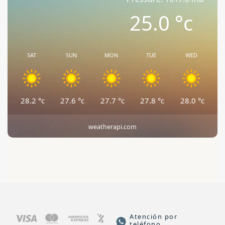
25.0
°c
SAT
SUN
MON
TUE
WED
28.2
°c
27.6
°c
27.7
°c
27.8
°c
28.0
°c
weatherapi.com
Atención por
teléfono