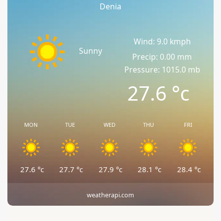
Denia
Wind: 9.0 kmph
Sunny
Precip: 0.00 mm
Pressure: 1015.0 mb
27.6
°c
MON
TUE
WED
THU
FRI
27.6
°c
27.7
°c
27.9
°c
28.1
°c
28.4
°c
weatherapi.com