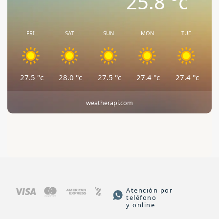
25.8
°c
FRI
SAT
SUN
MON
TUE
27.5
°c
28.0
°c
27.5
°c
27.4
°c
27.4
°c
weatherapi.com
Atención por
teléfono
y online