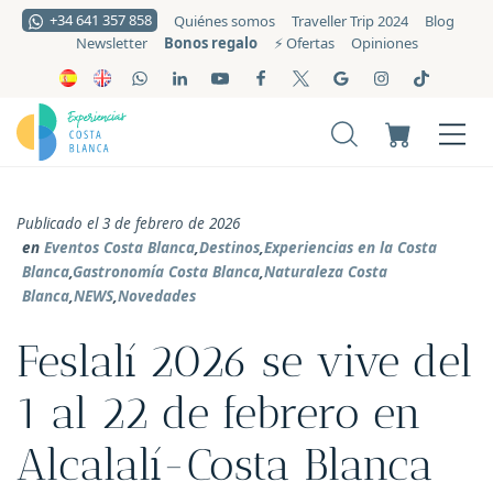
+34 641 357 858
Quiénes somos
Traveller Trip 2024
Blog
Bonos regalo
Newsletter
⚡️ Ofertas
Opiniones
Publicado el 3 de febrero de 2026
en
Eventos Costa Blanca
,
Destinos
,
Experiencias en la Costa
Blanca
,
Gastronomía Costa Blanca
,
Naturaleza Costa
Blanca
,
NEWS
,
Novedades
Feslalí 2026 se vive del
1 al 22 de febrero en
Alcalalí-Costa Blanca