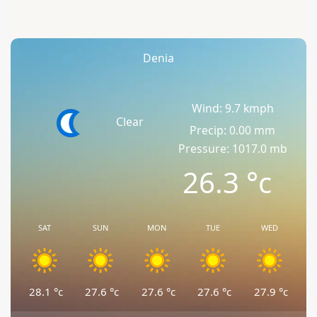
Denia
Wind: 9.7 kmph
Clear
Precip: 0.00 mm
Pressure: 1017.0 mb
26.3
°c
SAT
SUN
MON
TUE
WED
28.1
°c
27.6
°c
27.6
°c
27.6
°c
27.9
°c