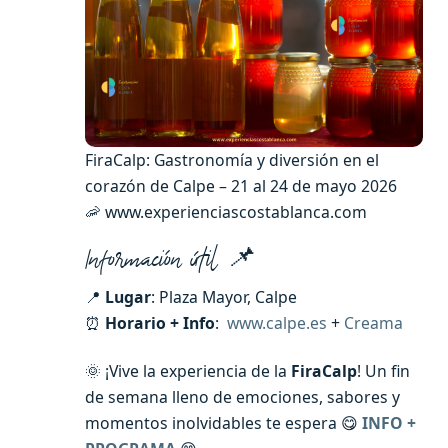
FiraCalp: Gastronomía y diversión en el
corazón de Calpe – 21 al 24 de mayo 2026
🦐 www.experienciascostablanca.com
Información útil 📌
📍
Lugar
: Plaza Mayor, Calpe
⏰
Horario + Info
:
www.calpe.es
+
Creama
🌞 ¡Vive la experiencia de la
FiraCalp
! Un fin
de semana lleno de emociones, sabores y
momentos inolvidables te espera 😋
INFO +