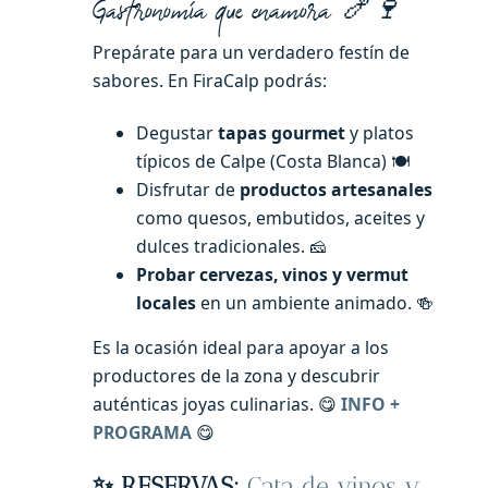
Gastronomía que enamora 🍤🍷
Prepárate para un verdadero festín de
sabores. En FiraCalp podrás:
Degustar
tapas gourmet
y platos
típicos de Calpe (Costa Blanca) 🍽️
Disfrutar de
productos artesanales
como quesos, embutidos, aceites y
dulces tradicionales. 🧀
Probar cervezas, vinos y vermut
locales
en un ambiente animado. 🍻
Es la ocasión ideal para apoyar a los
productores de la zona y descubrir
auténticas joyas culinarias. 😋
INFO +
PROGRAMA
😋
✨ RESERVAS:
Cata de vinos y