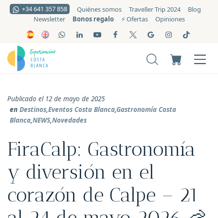
+34 641 357 858
Quiénes somos
Traveller Trip 2024
Blog
Bonos regalo
Newsletter
⚡️ Ofertas
Opiniones
Publicado el 12 de mayo de 2025
en
Destinos
,
Eventos Costa Blanca
,
Gastronomía Costa
Blanca
,
NEWS
,
Novedades
FiraCalp: Gastronomía
y diversión en el
corazón de Calpe – 21
al 24 de mayo 2026 🦐