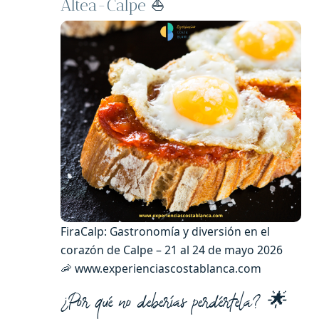
Altea-Calpe
⛵
FiraCalp: Gastronomía y diversión en el
corazón de Calpe – 21 al 24 de mayo 2026
🦐 www.experienciascostablanca.com
¿Por qué no deberías perdértela? 🌟