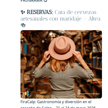
PROGRAMA
😋
✨ RESERVAS:
Cata de cervezas
artesanales con maridaje – Altea
🍻
FiraCalp: Gastronomía y diversión en el
corazón de Calpe – 21 al 24 de mayo 2026