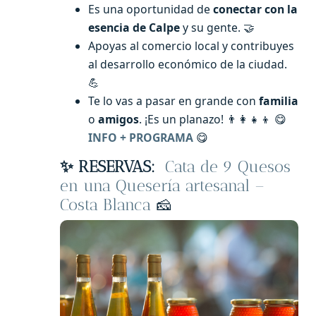
Es una oportunidad de
conectar con la
esencia de Calpe
y su gente. 🤝
Apoyas al comercio local y contribuyes
al desarrollo económico de la ciudad.
💪
Te lo vas a pasar en grande con
familia
o
amigos
. ¡Es un planazo! 👨‍👩‍👧‍👦 😋
INFO + PROGRAMA
😋
✨ RESERVAS:
Cata de 9 Quesos
en una Quesería artesanal –
Costa Blanca
🧀