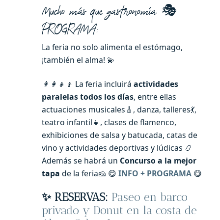
Mucho más que gastronomía 🎭
PROGRAMA:
La feria no solo alimenta el estómago,
¡también el alma! 💫
👨‍👩‍👧‍👦
La feria incluirá
actividades
paralelas todos los días
, entre ellas
actuaciones musicales🎸, danza, talleres💃,
teatro infantil👧, clases de flamenco,
exhibiciones de salsa y batucada, catas de
vino y actividades deportivas y lúdicas 📿
Además se habrá un
Concurso a la mejor
tapa
de la feria🧀 😋
INFO + PROGRAMA
😋
✨ RESERVAS:
Paseo en barco
privado y Donut en la costa de