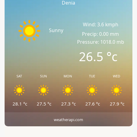
Denia
Wind: 3.6 kmph
Sunny
Precip: 0.00 mm
Pressure: 1018.0 mb
26.5
°c
SAT
SUN
MON
TUE
WED
28.1
°c
27.5
°c
27.3
°c
27.6
°c
27.9
°c
weatherapi.com