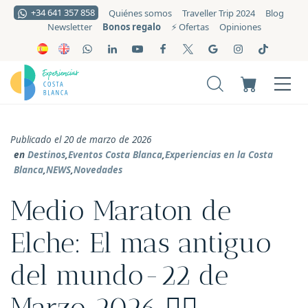
+34 641 357 858
Quiénes somos
Traveller Trip 2024
Blog
Bonos regalo
Newsletter
⚡️ Ofertas
Opiniones
Publicado el 20 de marzo de 2026
en
Destinos
,
Eventos Costa Blanca
,
Experiencias en la Costa
Blanca
,
NEWS
,
Novedades
Medio Maraton de
Elche: El mas antiguo
del mundo-22 de
Marzo 2026 🏃‍♀️