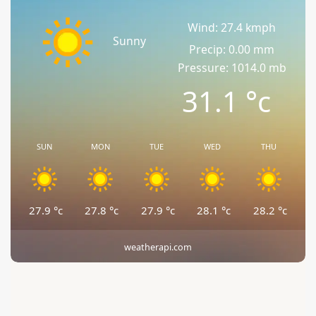
Wind: 27.4 kmph
Sunny
Precip: 0.00 mm
Pressure: 1014.0 mb
31.1
°c
SUN
MON
TUE
WED
THU
27.9
°c
27.8
°c
27.9
°c
28.1
°c
28.2
°c
weatherapi.com