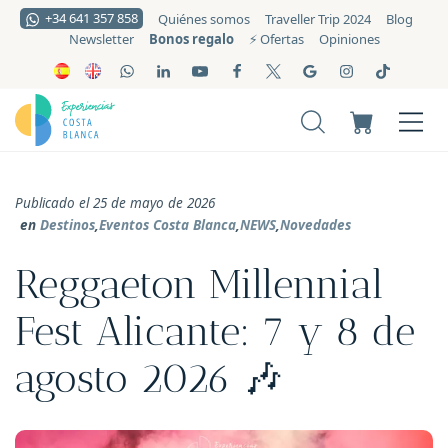
+34 641 357 858
Quiénes somos
Traveller Trip 2024
Blog
Bonos regalo
Newsletter
⚡️ Ofertas
Opiniones
Publicado el 25 de mayo de 2026
en
Destinos
,
Eventos Costa Blanca
,
NEWS
,
Novedades
Reggaeton Millennial
Fest Alicante: 7 y 8 de
agosto 2026 🎶