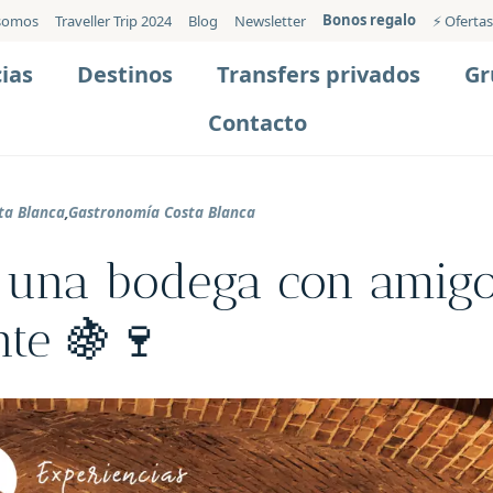
Bonos regalo
somos
Traveller Trip 2024
Blog
Newsletter
⚡️ Ofertas
ias
Destinos
Transfers privados
Gr
Contacto
ta Blanca
,
Gastronomía Costa Blanca
r una bodega con amig
nte 🍇🍷