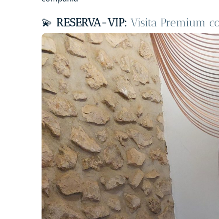
💫
RESERVA-VIP:
Visita Premium co