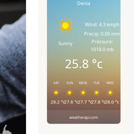
Denia
Wind: 4.3 kmph
Precip: 0.00 mm
Pressure:
Sunny
1018.0 mb
25.8
°c
SAT
SUN
MON
TUE
WED
28.2
°c
27.6
°c
27.7
°c
27.8
°c
28.0
°c
weatherapi.com