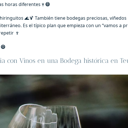
nas horas diferentes🍷
😄
hiringuitos 🌊🍹 También tiene bodegas preciosas, viñedos
diterráneo. Es el típico plan que empieza con un “vamos a p
repetir 🍷
 😄
ia con Vinos en una Bodega histórica en Te