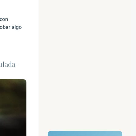
 con
robar algo
ulada-