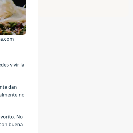
ca.com
des vivir la
ante dan
malmente no
avorito. No
o con buena