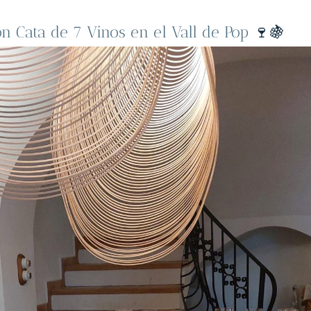
n Cata de 7 Vinos en el Vall de Pop
🍷🍇