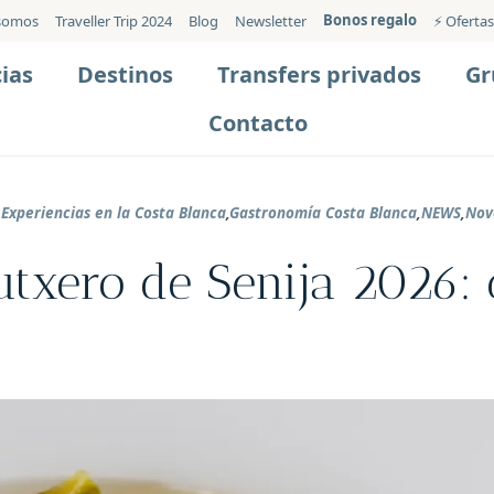
Bonos regalo
somos
Traveller Trip 2024
Blog
Newsletter
⚡️ Ofertas
ias
Destinos
Transfers privados
Gr
Contacto
,
Experiencias en la Costa Blanca
,
Gastronomía Costa Blanca
,
NEWS
,
Nov
utxero de Senija 2026: 