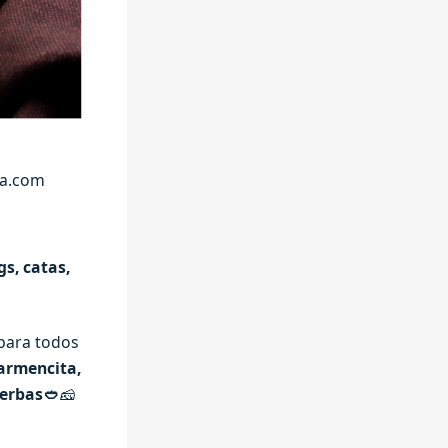
ca.com
s, catas,
para todos
Carmencita,
ierbas🥙
🧀