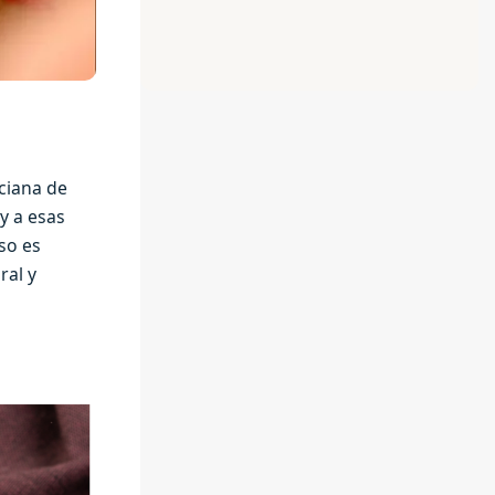
nciana de
y a esas
eso es
ral y