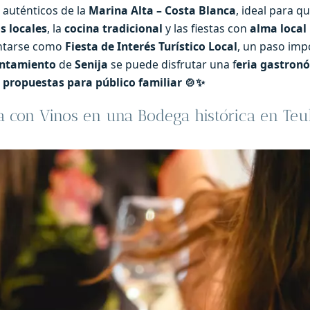
 auténticos de la
Marina Alta – Costa Blanca
, ideal para q
s locales
, la
cocina tradicional
y las fiestas con
alma local
entarse como
Fiesta de Interés Turístico Local
, un paso imp
untamiento
de
Senija
se puede disfrutar una f
eria gastron
y propuestas para público familiar 🍲✨
a con Vinos en una Bodega histórica en Teu