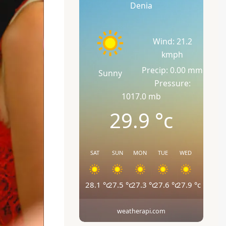
Denia
Wind: 21.2
kmph
Precip: 0.00 mm
Sunny
Pressure:
1017.0 mb
29.9
°c
SAT
SUN
MON
TUE
WED
28.1
°c
27.5
°c
27.3
°c
27.6
°c
27.9
°c
weatherapi.com