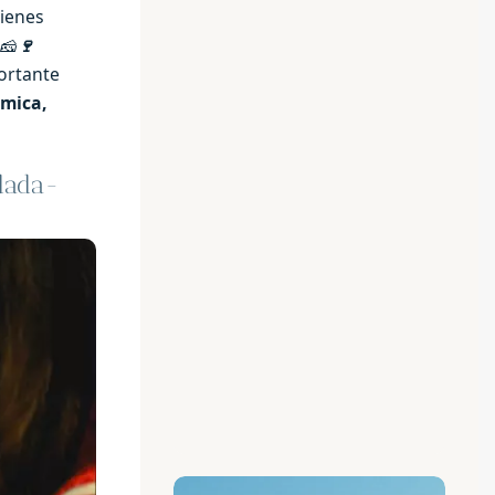
uienes
🧀
🍷
ortante
ómica,
lada-