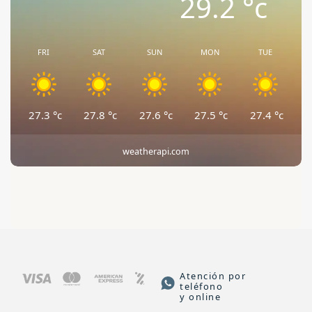
29.2
°c
FRI
SAT
SUN
MON
TUE
27.3
°c
27.8
°c
27.6
°c
27.5
°c
27.4
°c
weatherapi.com
Atención por
teléfono
y online