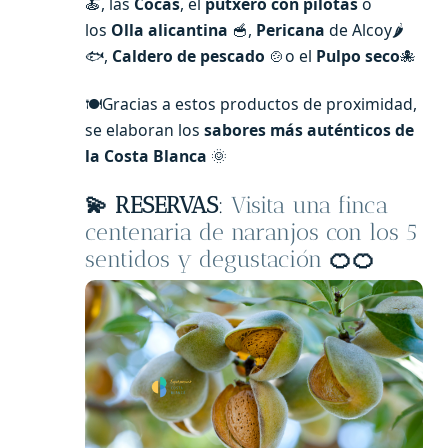
🍝, las
Cocas
, el
putxero con pilotas
o
los
Olla alicantina
🥣,
Pericana
de Alcoy🌶️
🐟,
Caldero de pescado
🍲o el
Pulpo seco
🐙
🍽️Gracias a estos productos de proximidad,
se elaboran los
sabores más auténticos de
la Costa Blanca
🌞
💫
RESERVAS
:
Visita una finca
centenaria de naranjos con los 5
sentidos y degustación
🍊🍊