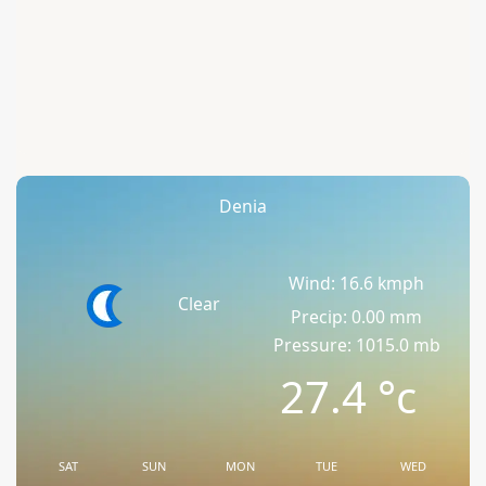
Denia
Wind: 16.6 kmph
Clear
Precip: 0.00 mm
Pressure: 1015.0 mb
27.4
°c
SAT
SUN
MON
TUE
WED