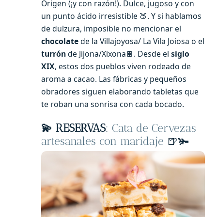
Origen (¡y con razón!). Dulce, jugoso y con
un punto ácido irresistible 🍑. Y si hablamos
de dulzura, imposible no mencionar el
chocolate
de la Villajoyosa/ La Vila Joiosa o el
turrón
de Jijona/Xixona🍫. Desde el
siglo
XIX
, estos dos pueblos viven rodeado de
aroma a cacao. Las fábricas y pequeños
obradores siguen elaborando tabletas que
te roban una sonrisa con cada bocado.
💫
RESERVAS
:
Cata de Cervezas
artesanales con maridaje
🍺🫚