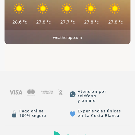
28.6
°c
27.8
°c
27.7
°c
27.8
°c
27.8
°c
weatherapi.com
Atención por
teléfono
y online
Experiencias únicas
Pago online
en La Costa Blanca
100% seguro