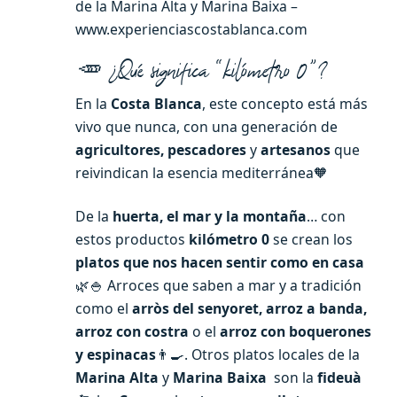
de la Marina Alta y Marina Baixa –
www.experienciascostablanca.com
🥕 ¿Qué significa “kilómetro 0”?
En la
Costa Blanca
, este concepto está más
vivo que nunca, con una generación de
agricultores, pescadores
y
artesanos
que
reivindican la esencia mediterránea🧡
De la
huerta, el mar y la montaña
… con
estos productos
kilómetro 0
se crean los
platos que nos hacen sentir como en casa
🌿🍚 Arroces que saben a mar y a tradición
como el
arròs del senyoret, arroz a banda,
arroz con costra
o el
arroz con boquerones
y espinacas
👨‍🍳. Otros platos locales de la
Marina Alta
y
Marina Baixa
son la
fideuà