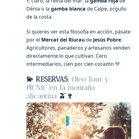
Y, claro, la reina del mar: la
gamba roja
de
Dénia o la
gamba blanca
de Calpe, orgullo
de la costa.
Si quieres ver esta filosofía en acción, pásate
por el
Mercat del Riurau
de
Jesús Pobre
.
Agricultores, panaderos y artesanos venden
directamente lo que cultivan. Cero
intermediarios, cien por cien corazón 💚
💫
RESERVAS
:
Oleo Tour y
PICNIC en la montaña
alicantina
🫒🍷