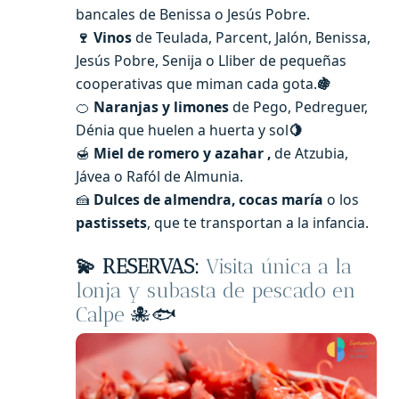
bancales de Benissa o Jesús Pobre.
🍷 Vinos
de Teulada, Parcent, Jalón, Benissa,
Jesús Pobre, Senija o Lliber de pequeñas
cooperativas que miman cada gota.
🍇
🍊
Naranjas y limones
de Pego, Pedreguer,
Dénia que huelen a huerta y sol
🍋
🍯
Miel de romero y azahar ,
de Atzubia,
Jávea o Rafól de Almunia.
🍰
D
ulces de almendra, cocas maría
o los
pastissets
, que te transportan a la infancia.
💫
RESERVAS:
Visita única a la
lonja y subasta de pescado en
Calpe
🐙🐟