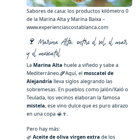
Sabores de casa: los productos kilómetro 0
de la Marina Alta y Marina Baixa –
www.experienciascostablanca.com
🍷 Marina Alta: entre el sol, el mar
y el moscatel
La
Marina Alta
huele a viñedo y sabe a
Mediterráneo.🌾Aquí, el
moscatel de
Alejandría
lleva siglos alegrando las
sobremesas. En pueblos como Jalón/Xaló o
Teulada, los vecinos elaboran la famosa
mistela
, ese vino dulce que es puro abrazo
en una copa 🍯🍷.
Pero hay más:
🌿
Aceite de oliva virgen extra
de los