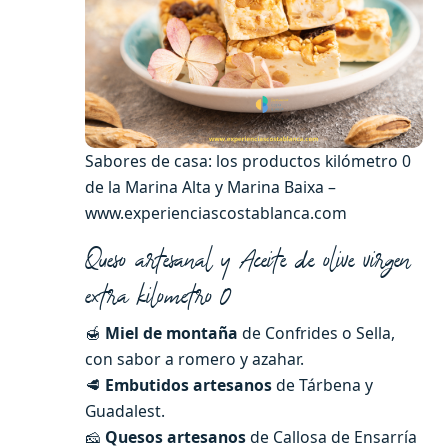
Sabores de casa: los productos kilómetro 0
de la Marina Alta y Marina Baixa –
www.experienciascostablanca.com
Queso artesanal y Aceite de olive virgen
extra kilometro 0
🍯
Miel de montaña
de Confrides o Sella,
con sabor a romero y azahar.
🥩
Embutidos artesanos
de Tárbena y
Guadalest.
🧀
Quesos artesanos
de Callosa de Ensarría