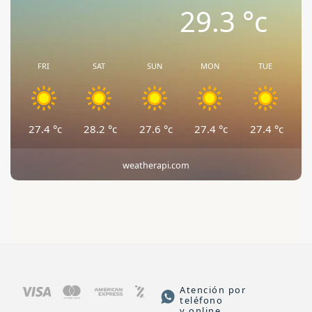
29.3
°c
FRI
SAT
SUN
MON
TUE
27.4
°c
28.2
°c
27.6
°c
27.4
°c
27.4
°c
weatherapi.com
Atención por
teléfono
y online