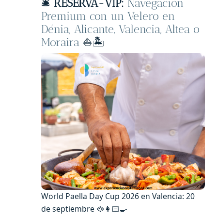
🛎️
RESERVA-VIP:
Navegación
Premium con un Velero en
Dénia, Alicante, Valencia, Altea o
Moraira
⛵️🏝️
World Paella Day Cup 2026 en Valencia: 20
de septiembre 🥘👩🏻‍🍳