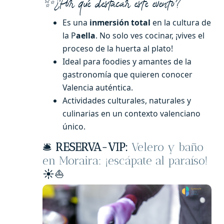
✨¿Por qué destacar este evento?
Es una
inmersión total
en la cultura de
la P
aella
. No solo ves cocinar, ¡vives el
proceso de la huerta al plato!
Ideal para foodies y amantes de la
gastronomía que quieren conocer
Valencia auténtica.
Actividades culturales, naturales y
culinarias en un contexto valenciano
único.
🛎️
RESERVA-VIP:
Velero y baño
en Moraira: ¡escápate al paraíso!
☀️⛵️