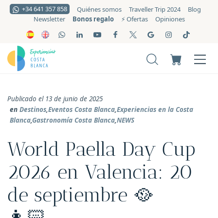
+34 641 357 858
Quiénes somos
Traveller Trip 2024
Blog
Bonos regalo
Newsletter
⚡️ Ofertas
Opiniones
Publicado el 13 de junio de 2025
en
Destinos
,
Eventos Costa Blanca
,
Experiencias en la Costa
Blanca
,
Gastronomía Costa Blanca
,
NEWS
World Paella Day Cup
2026 en Valencia: 20
de septiembre 🥘
👩🏻‍🍳