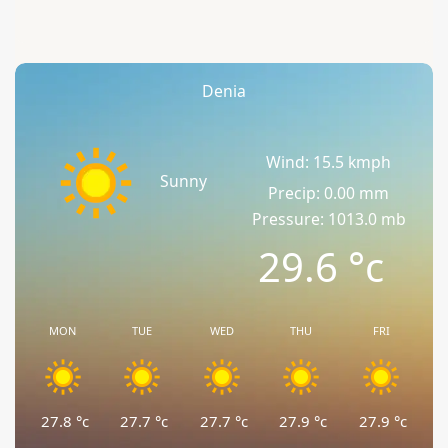
Denia
Wind: 15.5 kmph
Sunny
Precip: 0.00 mm
Pressure: 1013.0 mb
29.6
°c
MON
TUE
WED
THU
FRI
27.8
°c
27.7
°c
27.7
°c
27.9
°c
27.9
°c