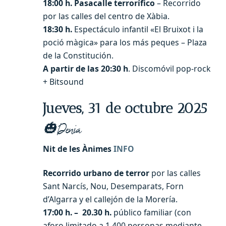
18:00 h. Pasacalle terrorífico
– Recorrido
por las calles del centro de Xàbia.
18:30 h.
Espectáculo infantil «El Bruixot i la
poció màgica» para los más peques – Plaza
de la Constitución.
A partir de las 20:30 h
. Discomóvil pop-rock
+ Bitsound
Jueves, 31 de octubre 2025
🎃Denia
Nit de les Ànimes
INFO
Recorrido urbano de terror
por las calles
Sant Narcís, Nou, Desemparats, Forn
d’Algarra y el callejón de la Morería.
17:00 h. – 20.30 h.
público familiar (con
aforo limitado a 1.400 personas mediante