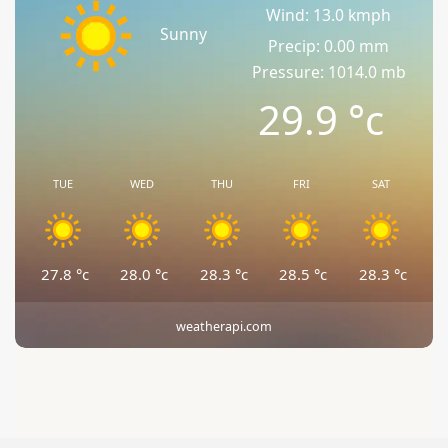
Wind: 13.0 kmph
Sunny
Precip: 0.00 mm
Pressure: 1014.0 mb
29.9
°c
TUE
WED
THU
FRI
SAT
27.8
°c
28.0
°c
28.3
°c
28.5
°c
28.3
°c
weatherapi.com