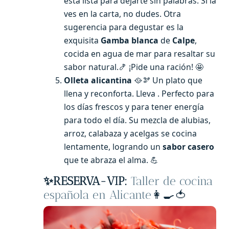
está lista para dejarte sin palabras. Si la
ves en la carta, no dudes. Otra
sugerencia para degustar es la
exquisita
Gamba blanca
de
Calpe
,
cocida en agua de mar para resaltar su
sabor natural.🍤 ¡Pide una ración! 🤩
Olleta alicantina
🥘🫘 Un plato que
llena y reconforta. Lleva . Perfecto para
los días frescos y para tener energía
para todo el día. Su mezcla de alubias,
arroz, calabaza y acelgas se cocina
lentamente, logrando un
sabor casero
que te abraza el alma. 💪
✨
RESERVA-VIP:
Taller de cocina
española en Alicante
👩‍🍳🍅