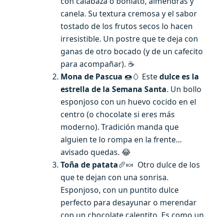
con calabaza o boniato, almendras y
canela. Su textura cremosa y el sabor
tostado de los frutos secos lo hacen
irresistible. Un postre que te deja con
ganas de otro bocado (y de un cafecito
para acompañar). ☕
Mona de Pascua
🍩🥚 Este
dulce es la
estrella de la Semana Santa
. Un bollo
esponjoso con un huevo cocido en el
centro (o chocolate si eres más
moderno). Tradición manda que
alguien te lo rompa en la frente…
avisado quedas. 😂
Toña de patata
🥖🍬 Otro dulce de los
que te dejan con una sonrisa.
Esponjoso, con un puntito dulce
perfecto para desayunar o merendar
con un chocolate calentito. Es como un