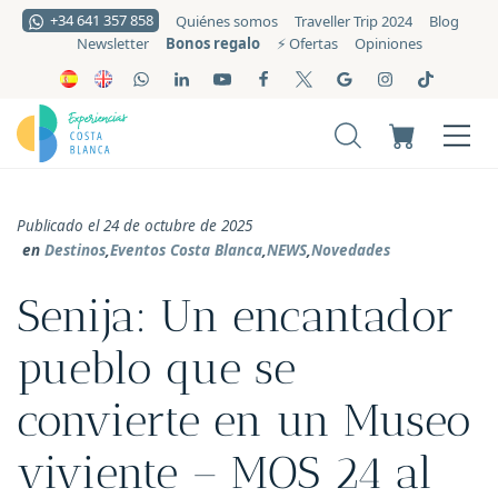
+34 641 357 858
Quiénes somos
Traveller Trip 2024
Blog
Bonos regalo
Newsletter
⚡️ Ofertas
Opiniones
Publicado el 24 de octubre de 2025
en
Destinos
,
Eventos Costa Blanca
,
NEWS
,
Novedades
Senija: Un encantador
pueblo que se
convierte en un Museo
viviente – MOS 24 al