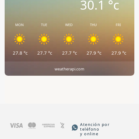
30.1
°c
MON
TUE
WED
THU
FRI
27.8
°c
27.7
°c
27.7
°c
27.9
°c
27.9
°c
weatherapi.com
Atención por
teléfono
y online