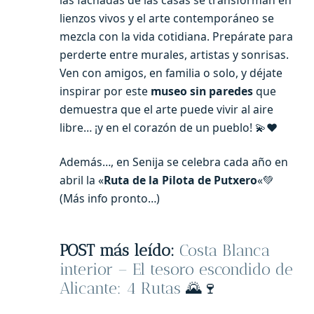
las fachadas de las casas se transforman en
lienzos vivos y el arte contemporáneo se
mezcla con la vida cotidiana. Prepárate para
perderte entre murales, artistas y sonrisas.
Ven con amigos, en familia o solo, y déjate
inspirar por este
museo sin paredes
que
demuestra que el arte puede vivir al aire
libre… ¡y en el corazón de un pueblo! 💫❤️
Además…, en Senija se celebra cada año en
abril la «
Ruta de la Pilota de Putxero
«💚
(Más info pronto…)
POST más leído:
Costa Blanca
interior – El tesoro escondido de
Alicante: 4 Rutas
🌄🍷