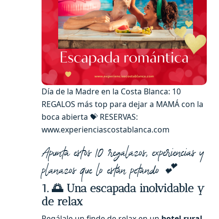
Día de la Madre en la Costa Blanca: 10
REGALOS más top para dejar a MAMÁ con la
boca abierta 💝 RESERVAS:
www.experienciascostablanca.com
Apunta estos 10 regalazos, experiencias y
planazos que lo están petando 💕
1. 🌅 Una escapada inolvidable y
de relax
Regálale un finde de relax en un
hotel rural