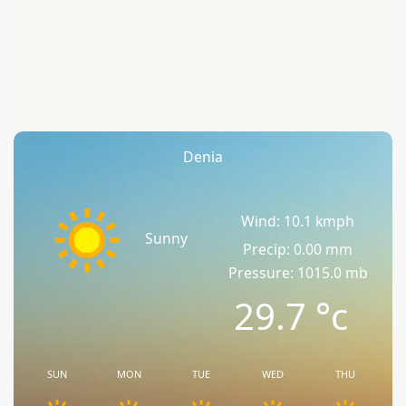
Denia
Wind: 10.1 kmph
Sunny
Precip: 0.00 mm
Pressure: 1015.0 mb
29.7
°c
SUN
MON
TUE
WED
THU