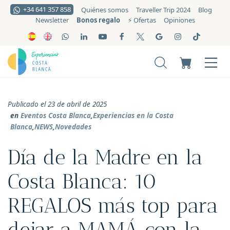
+34 641 357 858
Quiénes somos
Traveller Trip 2024
Blog
Bonos regalo
Newsletter
⚡️ Ofertas
Opiniones
Publicado el 23 de abril de 2025
en
Eventos Costa Blanca
,
Experiencias en la Costa
Blanca
,
NEWS
,
Novedades
Día de la Madre en la
Costa Blanca: 10
REGALOS más top para
dejar a MAMÁ con la