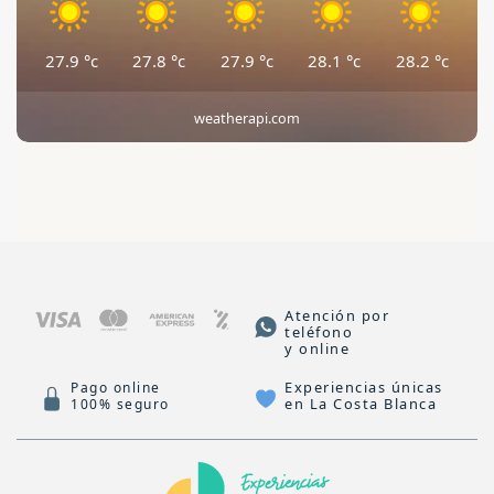
27.9
°c
27.8
°c
27.9
°c
28.1
°c
28.2
°c
weatherapi.com
Atención por
teléfono
y online
Experiencias únicas
Pago online
en La Costa Blanca
100% seguro